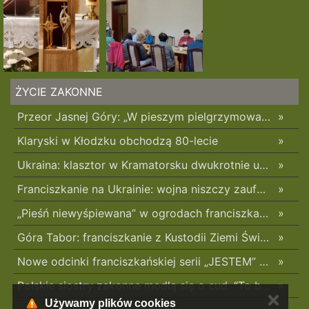
ŻYCIE ZAKONNE
Przeor Jasnej Góry: „W pieszym pielgrzymowaniu jest coś niezwykłego”
»
Klaryski w Kłodzku obchodzą 80-lecie
»
Ukraina: klasztor w Kramatorsku dwukrotnie uszkodzony w ciągu trzech tygodni
»
Franciszkanie na Ukrainie: wojna niszczy zaufanie
»
„Pieśń niewyśpiewana” w ogrodach franciszkańskich w Radomsku
»
Góra Tabor: franciszkanie z Kustodii Ziemi Świętej świętowali Przemienienie Pańskie
»
Nowe odcinki franciszkańskiej serii „JESTEM” z poruszającym świadectwami o błogosławionych z Pariacoto w 35. rocznicę ich męczeńskiej śmierci
»
Polskie siostry zakonne modlą się o cud. “To będzie pieczęć Pana Boga dla naszej wiary”
»
✕
Używamy plików cookies