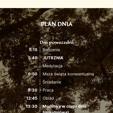
PLAN DNIA
Dni powszedni
5:15
Budzenie
5:40
JUTRZNIA
Medytacja
6:50
Msza święta konwentualna
Śniadanie
8:30
Praca
12:45
Obiad
13:30
Modlitwa w ciągu dnia
(południowa)