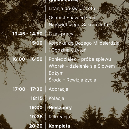
Litania do św. Józefa
Osobiste nawiedzenie
Najświętszego Sakramentu
13:45 - 14:50
Czas pracy
15:00
Koronka do Bożego Miłosierdzia
i Godzina Czytań
16:00 - 16:50
Poniedziałek - próba śpiewu
Wtorek - dzielenie się Słowem
Bożym
Środa - Rewizja życia
17:00 - 17:30
Adoracja
18:15
Kolacja
19:00
Nieszpory
19:35
Rekreacja
20:20
Kompleta