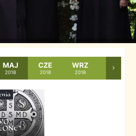
MAJ
CZE
WRZ
PAŹ
2018
2018
2018
2018
enia
WO
LONE"