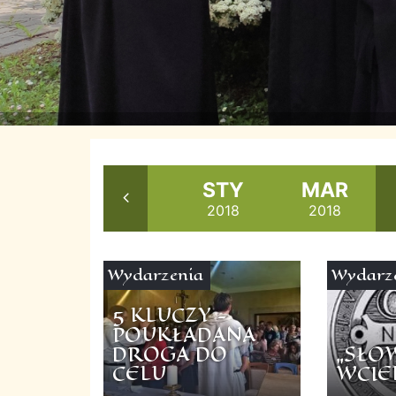
LIS
GRU
STY
MAR
2017
2017
2018
2018
Wydarzenia
Wydarz
5 KLUCZY -
POUKŁADANA
DROGA DO
„SŁO
CELU
WCIE