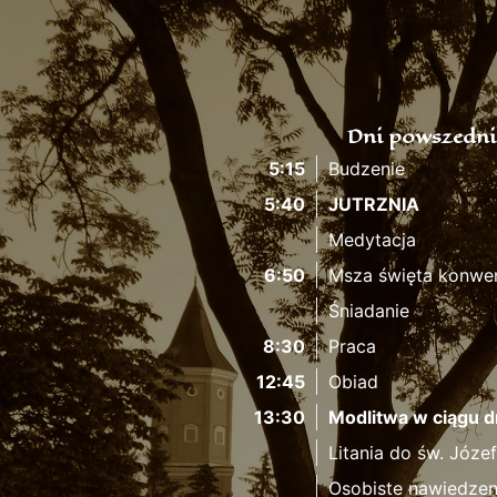
Dni powszedni
5:15
Budzenie
5:40
JUTRZNIA
Medytacja
6:50
Msza święta konwe
Śniadanie
8:30
Praca
12:45
Obiad
13:30
Modlitwa w ciągu d
Litania do św. Józe
Osobiste nawiedzen