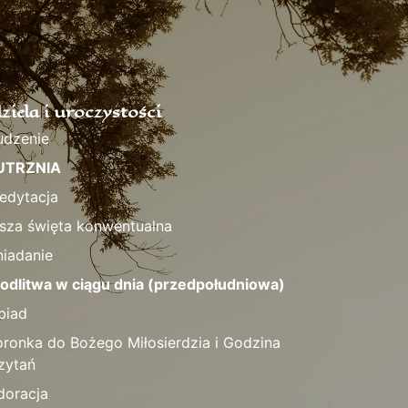
ziela i uroczystości
udzenie
UTRZNIA
edytacja
sza święta konwentualna
niadanie
odlitwa w ciągu dnia (przedpołudniowa)
biad
oronka do Bożego Miłosierdzia i Godzina
zytań
doracja