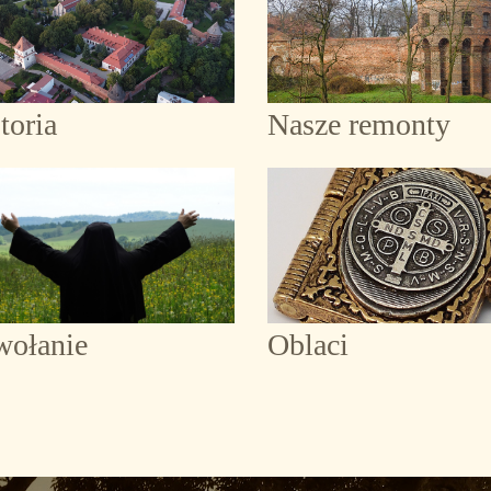
toria
Nasze remonty
wołanie
Oblaci