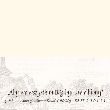
„Aby we wszystkim Bóg był uwielbiony”
(„Ut in omnibus glorificetur Deus” (UIOGD) – RB 57, 9; 1 P 4, 11)