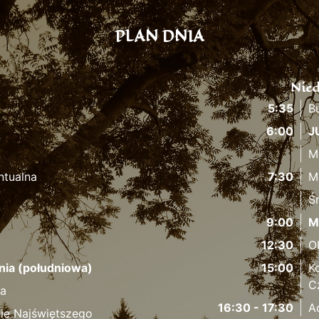
PLAN DNIA
Nied
5:35
B
6:00
J
M
ntualna
7:30
M
Ś
9:00
M
12:30
O
nia (południowa)
15:00
K
C
fa
16:30 - 17:30
A
ie Najświętszego