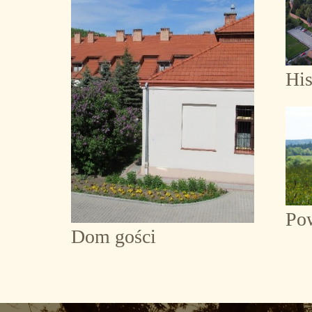
His
Po
Dom gości