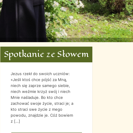
Spotkanie ze Słowem
LIS
GRU
STY
LUT
2018
2018
2019
2019
Jezus rzekł do swoich uczniów:
«Jeśli ktoś chce pójść za Mną,
niech się zaprze samego siebie,
niech weźmie krzyż swój i niech
Mnie naśladuje. Bo kto chce
zachować swoje życie, straci je; a
kto straci swe życie z mego
powodu, znajdzie je. Cóż bowiem
z […]