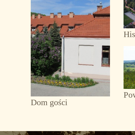
His
Po
Dom gości