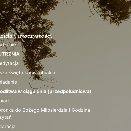
ziela i uroczystości
udzenie
UTRZNIA
edytacja
sza święta konwentualna
niadanie
odlitwa w ciągu dnia (przedpołudniowa)
biad
oronka do Bożego Miłosierdzia i Godzina
zytań
doracja