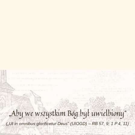
„Aby we wszystkim Bóg był uwielbiony”
(„Ut in omnibus glorificetur Deus” (UIOGD) – RB 57, 9; 1 P 4, 11)