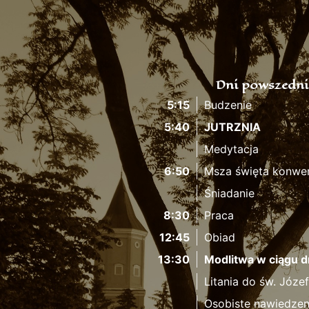
Dni powszedni
5:15
Budzenie
5:40
JUTRZNIA
Medytacja
6:50
Msza święta konwe
Śniadanie
8:30
Praca
12:45
Obiad
13:30
Modlitwa w ciągu d
Litania do św. Józe
Osobiste nawiedzen