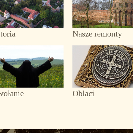
toria
Nasze remonty
wołanie
Oblaci