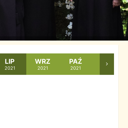
LIP
WRZ
PAŹ
LIS
2021
2021
2021
2021