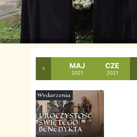
MAR
KWI
MAJ
CZE
2021
2021
2021
2021
Wydarzenia
UROCZYSTOŚĆ
ŚWIĘTEGO
BENEDYKTA