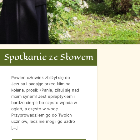
Spotkanie ze Słowem
GRU
MAR
KWI
MAJ
2021
2022
2022
2022
Pewien człowiek zbliżył się do
Jezusa i padając przed Nim na
kolana, prosił: «Panie, zlituj się nad
moim synem! Jest epileptykiem i
bardzo cierpi; bo często wpada w
ogień, a często w wodę.
Przyprowadziłem go do Twoich
uczniów, lecz nie mogli go uzdro
[…]