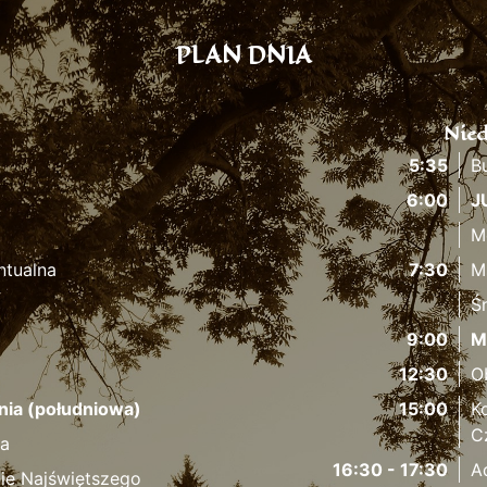
PLAN DNIA
Nied
5:35
B
6:00
J
M
ntualna
7:30
M
Ś
9:00
M
12:30
O
nia (południowa)
15:00
K
C
fa
16:30 - 17:30
A
ie Najświętszego