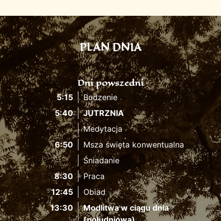
PLAN DNIA
Dni powszedni
5:15
Budzenie
5:40
JUTRZNIA
Medytacja
6:50
Msza święta konwentualna
Śniadanie
8:30
Praca
12:45
Obiad
13:30
Modlitwa w ciągu dnia
(południowa)