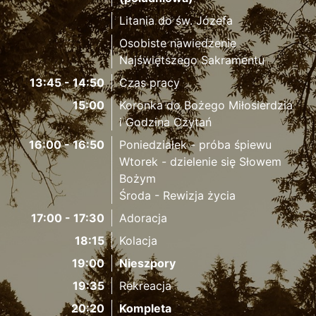
Litania do św. Józefa
Osobiste nawiedzenie
Najświętszego Sakramentu
13:45 - 14:50
Czas pracy
15:00
Koronka do Bożego Miłosierdzia
i Godzina Czytań
16:00 - 16:50
Poniedziałek - próba śpiewu
Wtorek - dzielenie się Słowem
Bożym
Środa - Rewizja życia
17:00 - 17:30
Adoracja
18:15
Kolacja
19:00
Nieszpory
19:35
Rekreacja
20:20
Kompleta