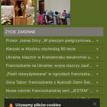
ŻYCIE ZAKONNE
Przeor Jasnej Góry: „W pieszym pielgrzymowaniu jest coś niezwykłego”
»
Klaryski w Kłodzku obchodzą 80-lecie
»
Ukraina: klasztor w Kramatorsku dwukrotnie uszkodzony w ciągu trzech tygodni
»
Franciszkanie na Ukrainie: wojna niszczy zaufanie
»
„Pieśń niewyśpiewana” w ogrodach franciszkańskich w Radomsku
»
Góra Tabor: franciszkanie z Kustodii Ziemi Świętej świętowali Przemienienie Pańskie
»
Nowe odcinki franciszkańskiej serii „JESTEM” z poruszającym świadectwami o błogosławionych z Pariacoto w 35. rocznicę ich męczeńskiej śmierci
»
Polskie siostry zakonne modlą się o cud. “To będzie pieczęć Pana Boga dla naszej wiary”
»
✕
Używamy plików cookies