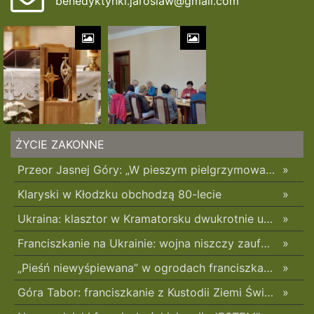
benedyktynki.jaroslaw@gmail.com
ŻYCIE ZAKONNE
Przeor Jasnej Góry: „W pieszym pielgrzymowaniu jest coś niezwykłego”
»
Klaryski w Kłodzku obchodzą 80-lecie
»
Ukraina: klasztor w Kramatorsku dwukrotnie uszkodzony w ciągu trzech tygodni
»
Franciszkanie na Ukrainie: wojna niszczy zaufanie
»
„Pieśń niewyśpiewana” w ogrodach franciszkańskich w Radomsku
»
Góra Tabor: franciszkanie z Kustodii Ziemi Świętej świętowali Przemienienie Pańskie
»