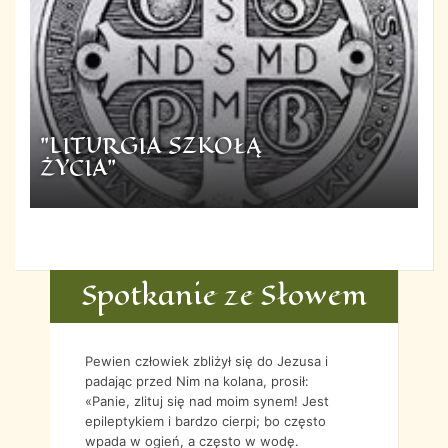
"LITURGIA SZKOŁĄ
ŻYCIA"
Spotkanie ze Słowem
Pewien człowiek zbliżył się do Jezusa i
padając przed Nim na kolana, prosił:
«Panie, zlituj się nad moim synem! Jest
epileptykiem i bardzo cierpi; bo często
wpada w ogień, a często w wodę.