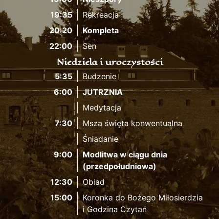
19:35
Rekreacja
20:20
Kompleta
22:00
Sen
Niedziela i uroczystości
5:35
Budzenie
6:00
JUTRZNIA
Medytacja
7:30
Msza święta konwentualna
Śniadanie
9:00
Modlitwa w ciągu dnia
(przedpołudniowa)
12:30
Obiad
15:00
Koronka do Bożego Miłosierdzia
i Godzina Czytań