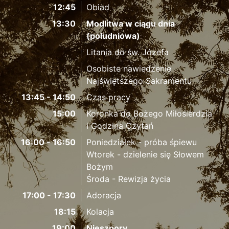
12:45
Obiad
13:30
Modlitwa w ciągu dnia
(południowa)
Litania do św. Józefa
Osobiste nawiedzenie
Najświętszego Sakramentu
13:45 - 14:50
Czas pracy
15:00
Koronka do Bożego Miłosierdzia
i Godzina Czytań
16:00 - 16:50
Poniedziałek - próba śpiewu
Wtorek - dzielenie się Słowem
Bożym
Środa - Rewizja życia
17:00 - 17:30
Adoracja
18:15
Kolacja
19:00
Nieszpory