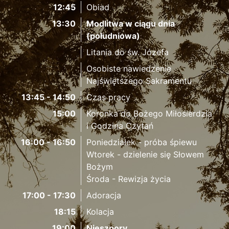
12:45
Obiad
13:30
Modlitwa w ciągu dnia
(południowa)
Litania do św. Józefa
Osobiste nawiedzenie
Najświętszego Sakramentu
13:45 - 14:50
Czas pracy
15:00
Koronka do Bożego Miłosierdzia
i Godzina Czytań
16:00 - 16:50
Poniedziałek - próba śpiewu
Wtorek - dzielenie się Słowem
Bożym
Środa - Rewizja życia
17:00 - 17:30
Adoracja
18:15
Kolacja
19:00
Nieszpory