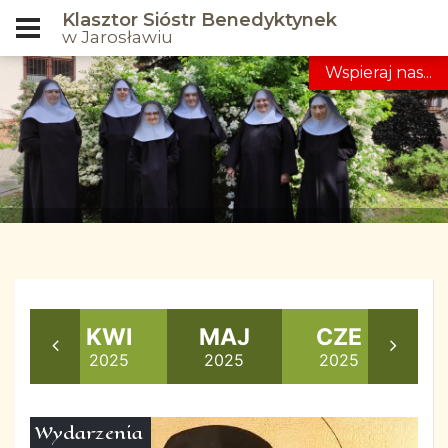
Klasztor Sióstr Benedyktynek
w Jarosławiu
Wspieraj nas...
AR
KWI
MAJ
CZE
25
2025
2025
2025
2
Wydarzenia