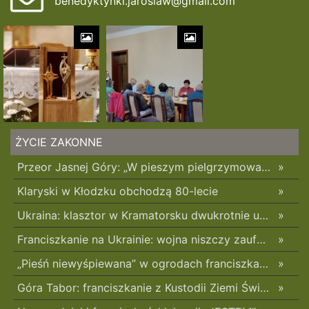
benedyktynki.jaroslaw@gmail.com
ŻYCIE ZAKONNE
Przeor Jasnej Góry: „W pieszym pielgrzymowaniu jest coś niezwykłego”
»
Klaryski w Kłodzku obchodzą 80-lecie
»
Ukraina: klasztor w Kramatorsku dwukrotnie uszkodzony w ciągu trzech tygodni
»
Franciszkanie na Ukrainie: wojna niszczy zaufanie
»
„Pieśń niewyśpiewana” w ogrodach franciszkańskich w Radomsku
»
Góra Tabor: franciszkanie z Kustodii Ziemi Świętej świętowali Przemienienie Pańskie
»