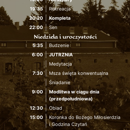
19:35
Rekreacja
20:20
Kompleta
22:00
Sen
Niedziela i uroczystości
5:35
Budzenie
6:00
JUTRZNIA
Medytacja
7:30
Msza święta konwentualna
Śniadanie
9:00
Modlitwa w ciągu dnia
(przedpołudniowa)
12:30
Obiad
15:00
Koronka do Bożego Miłosierdzia
i Godzina Czytań