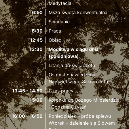
Medytacja
6:50
Msza święta konwentualna
Śniadanie
8:30
Praca
12:45
Obiad
13:30
Modlitwa w ciągu dnia
(południowa)
Litania do św. Józefa
Osobiste nawiedzenie
Najświętszego Sakramentu
13:45 - 14:50
Czas pracy
15:00
Koronka do Bożego Miłosierdzia
i Godzina Czytań
16:00 - 16:50
Poniedziałek - próba śpiewu
Wtorek - dzielenie się Słowem