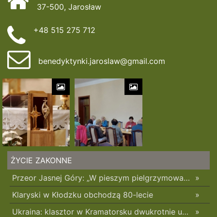
37-500, Jarosław
+48 515 275 712
benedyktynki.jaroslaw@gmail.com
ŻYCIE ZAKONNE
Przeor Jasnej Góry: „W pieszym pielgrzymowaniu jest coś niezwykłego”
»
Klaryski w Kłodzku obchodzą 80-lecie
»
Ukraina: klasztor w Kramatorsku dwukrotnie uszkodzony w ciągu trzech tygodni
»