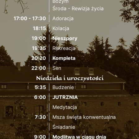
Bożym
Środa - Rewizja życia
17:00 - 17:30
Adoracja
18:15
Kolacja
19:00
Nieszpory
19:35
Rekreacja
20:20
Kompleta
22:00
Sen
Niedziela i uroczystości
5:35
Budzenie
6:00
JUTRZNIA
Medytacja
7:30
Msza święta konwentualna
Śniadanie
9:00
Modlitwa w ciągu dnia