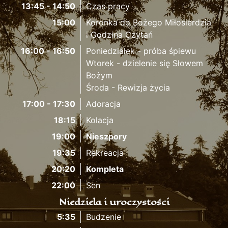
13:45 - 14:50
Czas pracy
15:00
Koronka do Bożego Miłosierdzia
i Godzina Czytań
16:00 - 16:50
Poniedziałek - próba śpiewu
Wtorek - dzielenie się Słowem
Bożym
Środa - Rewizja życia
17:00 - 17:30
Adoracja
18:15
Kolacja
19:00
Nieszpory
19:35
Rekreacja
20:20
Kompleta
22:00
Sen
Niedziela i uroczystości
5:35
Budzenie