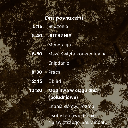
Dni powszedni
5:15
Budzenie
5:40
JUTRZNIA
Medytacja
6:50
Msza święta konwentualna
Śniadanie
8:30
Praca
12:45
Obiad
13:30
Modlitwa w ciągu dnia
(południowa)
Litania do św. Józefa
Osobiste nawiedzenie
Najświętszego Sakramentu