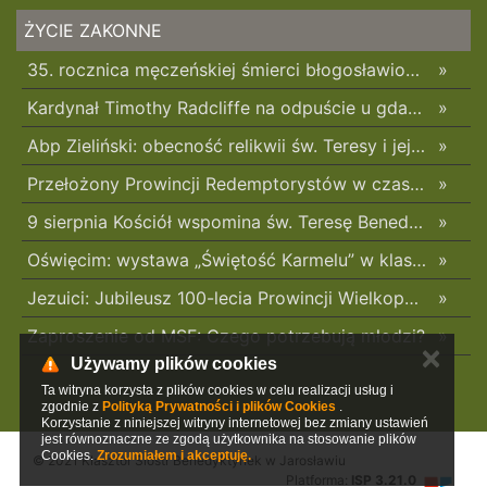
ŻYCIE ZAKONNE
35. rocznica męczeńskiej śmierci błogosławionych franciszkanów z Pariacoto – o. Zbigniewa Strzałkowskiego i o. Michała Tomaszka
»
Kardynał Timothy Radcliffe na odpuście u gdańskich dominikanów
»
Abp Zieliński: obecność relikwii św. Teresy i jej rodziców mobilizuje do troski o rodzinę
»
Przełożony Prowincji Redemptorystów w czasie 18. Dziękczynienia w Rodzinie Radia Maryja: „Dziękuję, że modlicie się za niewierzących i nieprzyjaciół”
»
9 sierpnia Kościół wspomina św. Teresę Benedyktę od Krzyża – Edytę Stein
»
Oświęcim: wystawa „Świętość Karmelu” w klasztorze karmelitanek
»
Jezuici: Jubileusz 100-lecia Prowincji Wielkopolsko-Mazowieckiej
»
Zaproszenie od MSF: Czego potrzebują młodzi?
»
✕
Używamy plików cookies
Ta witryna korzysta z plików cookies w celu realizacji usług i
zgodnie z
Polityką Prywatności i plików Cookies
.
Korzystanie z niniejszej witryny internetowej bez zmiany ustawień
jest równoznaczne ze zgodą użytkownika na stosowanie plików
Cookies.
Zrozumiałem i akceptuję.
© 2021 Klasztor Sióstr Benedyktynek w Jarosławiu
Platforma:
ISP 3.21.0