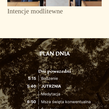
Intencje modlitewne
PLAN DNIA
Dni powszedni
5:15
Budzenie
5:40
JUTRZNIA
Medytacja
6:50
Msza święta konwentualna