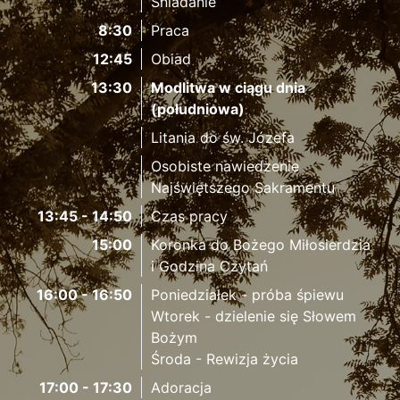
Śniadanie
8:30
Praca
12:45
Obiad
13:30
Modlitwa w ciągu dnia
(południowa)
Litania do św. Józefa
Osobiste nawiedzenie
Najświętszego Sakramentu
13:45 - 14:50
Czas pracy
15:00
Koronka do Bożego Miłosierdzia
i Godzina Czytań
16:00 - 16:50
Poniedziałek - próba śpiewu
Wtorek - dzielenie się Słowem
Bożym
Środa - Rewizja życia
17:00 - 17:30
Adoracja