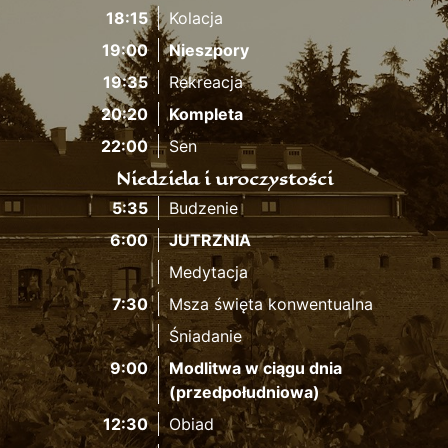
18:15
Kolacja
19:00
Nieszpory
19:35
Rekreacja
20:20
Kompleta
22:00
Sen
Niedziela i uroczystości
5:35
Budzenie
6:00
JUTRZNIA
Medytacja
7:30
Msza święta konwentualna
Śniadanie
9:00
Modlitwa w ciągu dnia
(przedpołudniowa)
12:30
Obiad