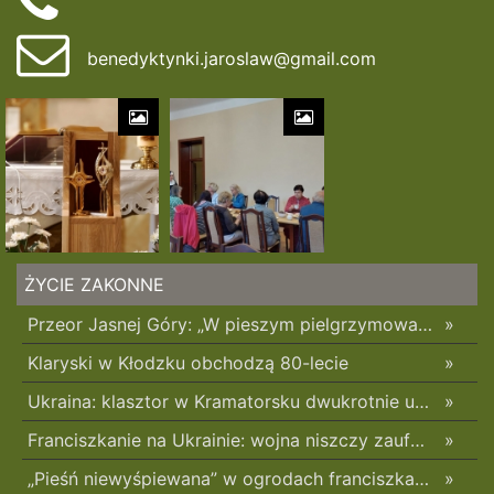
benedyktynki.jaroslaw@gmail.com
ŻYCIE ZAKONNE
Przeor Jasnej Góry: „W pieszym pielgrzymowaniu jest coś niezwykłego”
»
Klaryski w Kłodzku obchodzą 80-lecie
»
Ukraina: klasztor w Kramatorsku dwukrotnie uszkodzony w ciągu trzech tygodni
»
Franciszkanie na Ukrainie: wojna niszczy zaufanie
»
„Pieśń niewyśpiewana” w ogrodach franciszkańskich w Radomsku
»