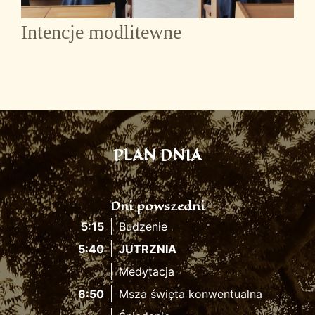
Intencje modlitewne
PLAN DNIA
Dni powszedni
5:15
Budzenie
5:40
JUTRZNIA
Medytacja
6:50
Msza święta konwentualna