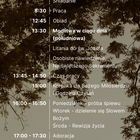
Śniadanie
8:30
Praca
12:45
Obiad
13:30
Modlitwa w ciągu dnia
(południowa)
Litania do św. Józefa
Osobiste nawiedzenie
Najświętszego Sakramentu
13:45 - 14:50
Czas pracy
15:00
Koronka do Bożego Miłosierdzia
i Godzina Czytań
16:00 - 16:50
Poniedziałek - próba śpiewu
Wtorek - dzielenie się Słowem
Bożym
Środa - Rewizja życia
17:00 - 17:30
Adoracja