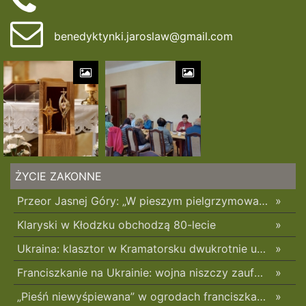
benedyktynki.jaroslaw@gmail.com
ŻYCIE ZAKONNE
Przeor Jasnej Góry: „W pieszym pielgrzymowaniu jest coś niezwykłego”
»
Klaryski w Kłodzku obchodzą 80-lecie
»
Ukraina: klasztor w Kramatorsku dwukrotnie uszkodzony w ciągu trzech tygodni
»
Franciszkanie na Ukrainie: wojna niszczy zaufanie
»
„Pieśń niewyśpiewana” w ogrodach franciszkańskich w Radomsku
»