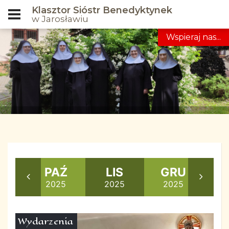
Klasztor Sióstr Benedyktynek
w Jarosławiu
Wspieraj nas...
RZ
PAŹ
LIS
GRU
S
25
2025
2025
2025
2
Wydarzenia