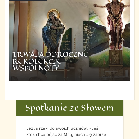
TRWAJĄ DOROCZNE
REKOLEKCJE
WSPÓLNOTY
Spotkanie ze Słowem
Jezus rzekł do swoich uczniów: «Jeśli
ktoś chce pójść za Mną, niech się zaprze