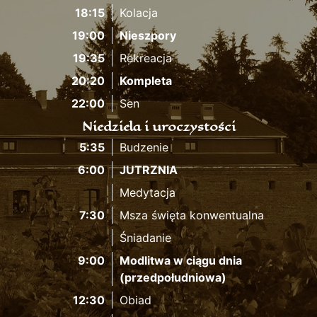
18:15
Kolacja
19:00
Nieszpory
19:35
Rekreacja
20:20
Kompleta
22:00
Sen
Niedziela i uroczystości
5:35
Budzenie
6:00
JUTRZNIA
Medytacja
7:30
Msza święta konwentualna
Śniadanie
9:00
Modlitwa w ciągu dnia
(przedpołudniowa)
12:30
Obiad