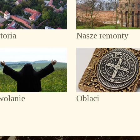
toria
Nasze remonty
wołanie
Oblaci