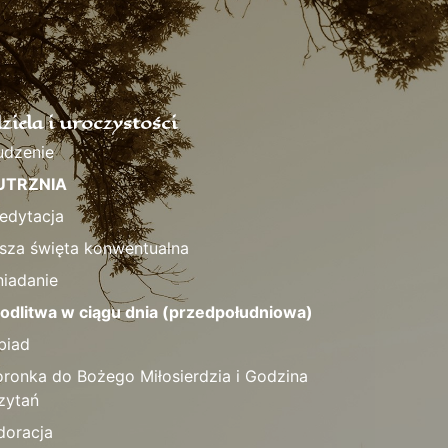
ziela i uroczystości
udzenie
UTRZNIA
edytacja
sza święta konwentualna
niadanie
odlitwa w ciągu dnia (przedpołudniowa)
biad
oronka do Bożego Miłosierdzia i Godzina
zytań
doracja