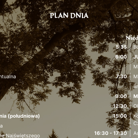
PLAN DNIA
Nied
5:35
B
6:00
J
M
ntualna
7:30
M
Ś
9:00
M
12:30
O
nia (południowa)
15:00
K
C
fa
16:30 - 17:30
A
ie Najświętszego