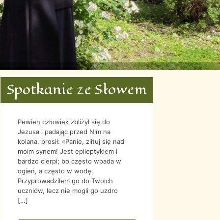
Spotkanie ze Słowem
LIS
GRU
STY
LUT
2022
2022
2023
2023
Pewien człowiek zbliżył się do
Jezusa i padając przed Nim na
kolana, prosił: «Panie, zlituj się nad
moim synem! Jest epileptykiem i
bardzo cierpi; bo często wpada w
ogień, a często w wodę.
Przyprowadziłem go do Twoich
uczniów, lecz nie mogli go uzdro
[…]