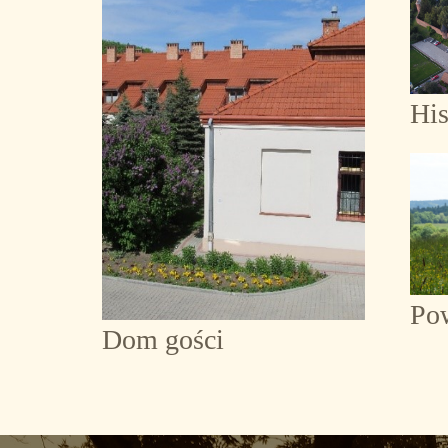
His
Po
Dom gości