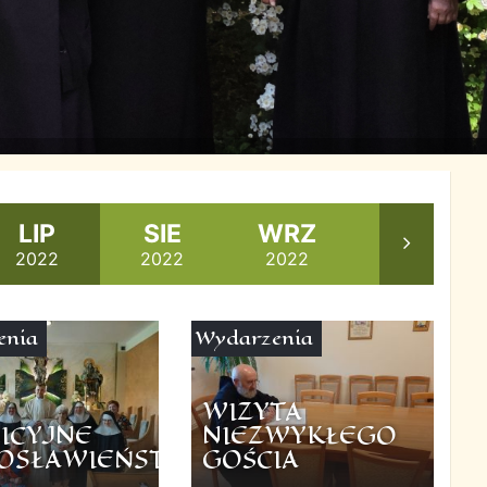
LIP
SIE
WRZ
PAŹ
2022
2022
2022
2022
enia
Wydarzenia
WIZYTA
ICYJNE
NIEZWYKŁEGO
OSŁAWIEŃSTWO
GOŚCIA