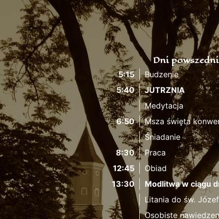
Dni powszedni
5:15
Budzenie
5:40
JUTRZNIA
Medytacja
6:50
Msza święta konwe
Śniadanie
8:30
Praca
12:45
Obiad
13:30
Modlitwa w ciągu d
Litania do św. Józe
Osobiste nawiedzen