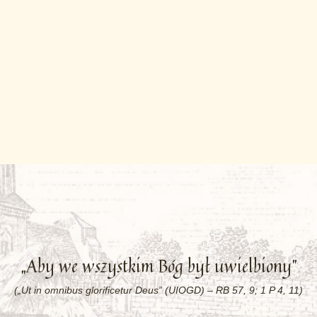
„Aby we wszystkim Bóg był uwielbiony”
(„Ut in omnibus glorificetur Deus” (UIOGD) – RB 57, 9; 1 P 4, 11)