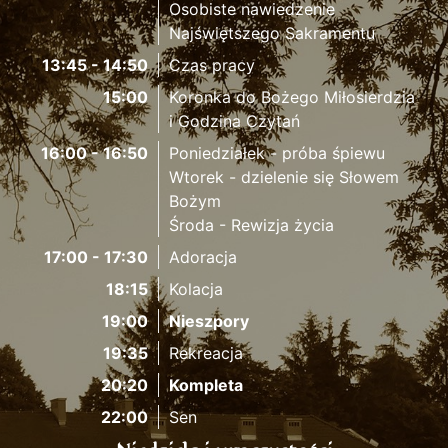
Osobiste nawiedzenie
Najświętszego Sakramentu
13:45 - 14:50
Czas pracy
15:00
Koronka do Bożego Miłosierdzia
i Godzina Czytań
16:00 - 16:50
Poniedziałek - próba śpiewu
Wtorek - dzielenie się Słowem
Bożym
Środa - Rewizja życia
17:00 - 17:30
Adoracja
18:15
Kolacja
19:00
Nieszpory
19:35
Rekreacja
20:20
Kompleta
22:00
Sen