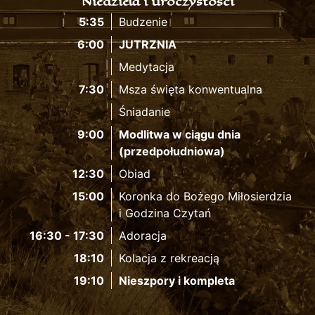
Niedziela i uroczystości
5:35
Budzenie
6:00
JUTRZNIA
Medytacja
7:30
Msza święta konwentualna
Śniadanie
9:00
Modlitwa w ciągu dnia
(przedpołudniowa)
12:30
Obiad
15:00
Koronka do Bożego Miłosierdzia
i Godzina Czytań
16:30 - 17:30
Adoracja
18:10
Kolacja z rekreacją
19:10
Nieszpory i kompleta