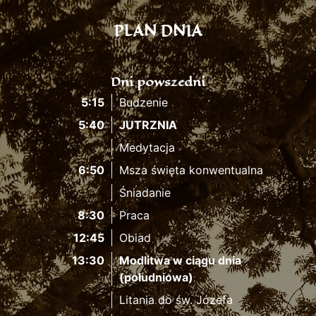
PLAN DNIA
Dni powszedni
5:15
Budzenie
5:40
JUTRZNIA
Medytacja
6:50
Msza święta konwentualna
Śniadanie
8:30
Praca
12:45
Obiad
13:30
Modlitwa w ciągu dnia
(południowa)
Litania do św. Józefa