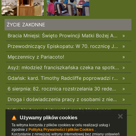
ŻYCIE ZAKONNE
Bracia Mniejsi: Święto Prowincji Matki Bożej Anielskiej w Wieliczce
»
Przewodniczący Episkopatu: W 70. rocznicę Jasnogórskich Ślubów Narodu skierujmy nasze serce ku Maryi
»
Męczennicy z Pariacoto!
»
Asyż: młodzież franciszkańska czeka na spotkanie z Leonem XIV
»
Gdańsk: kard. Timothy Radcliffe poprowadzi rekolekcje podczas odpustu św. Dominika
»
6 sierpnia: 82. rocznica rozstrzelania 30 redemptorystów w czasie Rzezi Woli
»
Droga i doświadczenia pracy z osobami z niepełnosprawnościami – rozmowa z s. Anuaritą Ewą Tutką
»
Indie: hinduscy ekstremiści grożą klaretynom. „Macie siedem dni na opuszczenie tego miejsca
»
✕
Używamy plików cookies
Ta witryna korzysta z plików cookies w celu realizacji usług i
zgodnie z
Polityką Prywatności i plików Cookies
.
Korzystanie z niniejszej witryny internetowej bez zmiany ustawień