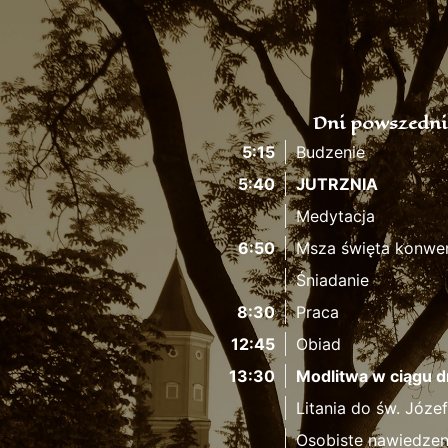
Dni powszedni
5:15
Budzenie
5:40
JUTRZNIA
Medytacja
6:50
Msza święta konwe
Śniadanie
8:30
Praca
12:45
Obiad
13:30
Modlitwa w ciągu d
Litania do św. Józe
Osobiste nawiedzen