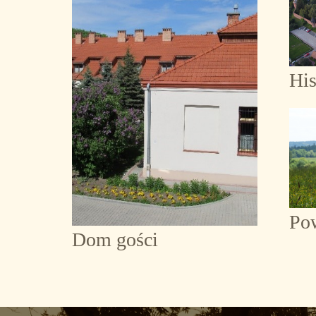
His
Po
Dom gości