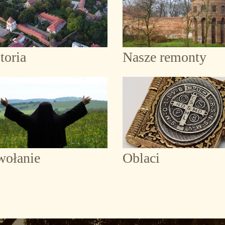
toria
Nasze remonty
wołanie
Oblaci