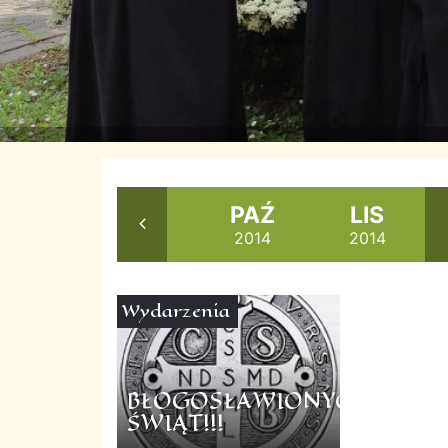
SIE
WRZ
PAŹ
LIS
2014
2014
2014
2014
Wydarzenia
BŁOGOSŁAWIONYCH
ŚWIĄT!!!