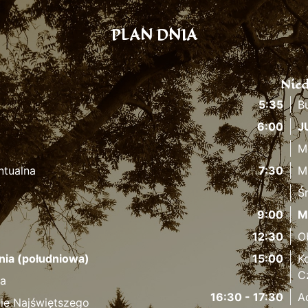
PLAN DNIA
Nied
5:35
B
6:00
J
M
ntualna
7:30
M
Ś
9:00
M
12:30
O
nia (południowa)
15:00
K
C
fa
16:30 - 17:30
A
ie Najświętszego