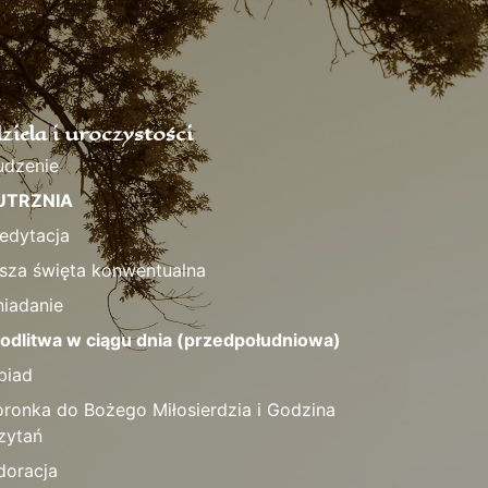
ziela i uroczystości
udzenie
UTRZNIA
edytacja
sza święta konwentualna
niadanie
odlitwa w ciągu dnia (przedpołudniowa)
biad
oronka do Bożego Miłosierdzia i Godzina
zytań
doracja