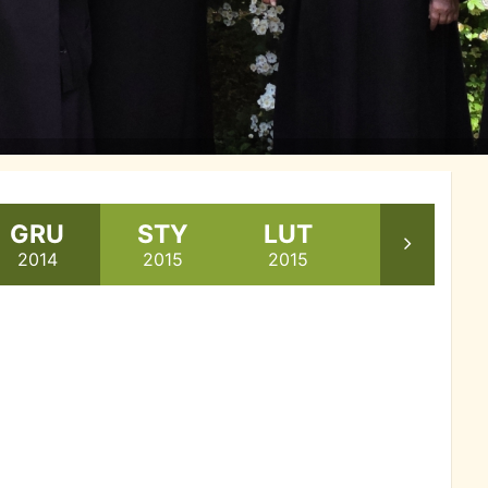
GRU
STY
LUT
MAR
2014
2015
2015
2015