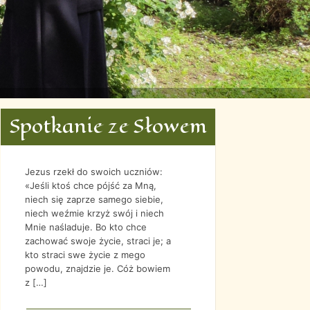
Spotkanie ze Słowem
KWI
MAJ
CZE
SIE
2015
2015
2015
2015
Jezus rzekł do swoich uczniów:
«Jeśli ktoś chce pójść za Mną,
niech się zaprze samego siebie,
niech weźmie krzyż swój i niech
Mnie naśladuje. Bo kto chce
zachować swoje życie, straci je; a
kto straci swe życie z mego
powodu, znajdzie je. Cóż bowiem
z […]