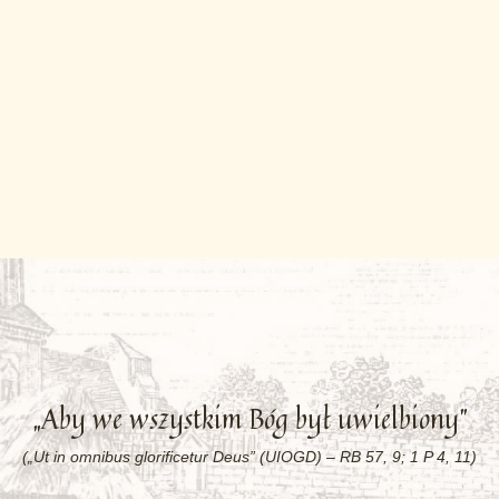
„Aby we wszystkim Bóg był uwielbiony”
(„Ut in omnibus glorificetur Deus” (UIOGD) – RB 57, 9; 1 P 4, 11)