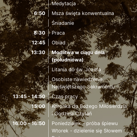
Medytacja
6:50
Msza święta konwentualna
Śniadanie
8:30
Praca
12:45
Obiad
13:30
Modlitwa w ciągu dnia
(południowa)
Litania do św. Józefa
Osobiste nawiedzenie
Najświętszego Sakramentu
13:45 - 14:50
Czas pracy
15:00
Koronka do Bożego Miłosierdzia
i Godzina Czytań
16:00 - 16:50
Poniedziałek - próba śpiewu
Wtorek - dzielenie się Słowem