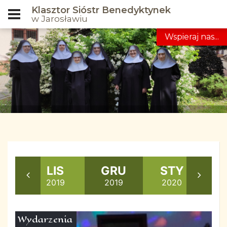
Klasztor Sióstr Benedyktynek
w Jarosławiu
Wspieraj nas...
E
LIS
GRU
STY
L
19
2019
2019
2020
2
Wydarzenia