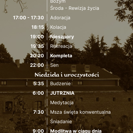
Bożym
Środa - Rewizja życia
17:00 - 17:30
Adoracja
18:15
Kolacja
19:00
Nieszpory
19:35
Rekreacja
20:20
Kompleta
22:00
Sen
Niedziela i uroczystości
5:35
Budzenie
6:00
JUTRZNIA
Medytacja
7:30
Msza święta konwentualna
Śniadanie
9:00
Modlitwa w ciągu dnia