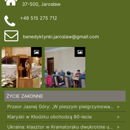
37-500, Jarosław
+48 515 275 712
benedyktynki.jaroslaw@gmail.com
ŻYCIE ZAKONNE
Przeor Jasnej Góry: „W pieszym pielgrzymowaniu jest coś niezwykłego”
»
Klaryski w Kłodzku obchodzą 80-lecie
»
Ukraina: klasztor w Kramatorsku dwukrotnie uszkodzony w ciągu trzech tygodni
»