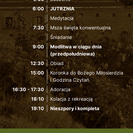
6:00
JUTRZNIA
Medytacja
7:30
Msza święta konwentualna
Śniadanie
9:00
Modlitwa w ciągu dnia
(przedpołudniowa)
12:30
Obiad
15:00
Koronka do Bożego Miłosierdzia
i Godzina Czytań
16:30 - 17:30
Adoracja
18:10
Kolacja z rekreacją
19:10
Nieszpory i kompleta