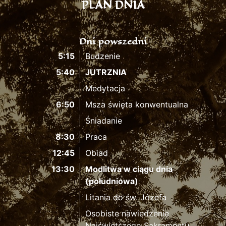
PLAN DNIA
Dni powszedni
5:15
Budzenie
5:40
JUTRZNIA
Medytacja
6:50
Msza święta konwentualna
Śniadanie
8:30
Praca
12:45
Obiad
13:30
Modlitwa w ciągu dnia
(południowa)
Litania do św. Józefa
Osobiste nawiedzenie
Najświętszego Sakramentu