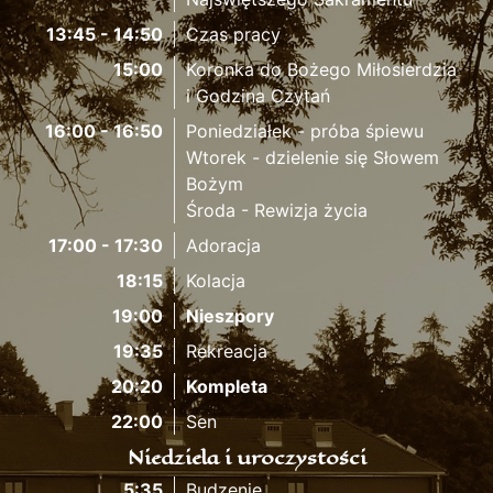
13:45 - 14:50
Czas pracy
15:00
Koronka do Bożego Miłosierdzia
i Godzina Czytań
16:00 - 16:50
Poniedziałek - próba śpiewu
Wtorek - dzielenie się Słowem
Bożym
Środa - Rewizja życia
17:00 - 17:30
Adoracja
18:15
Kolacja
19:00
Nieszpory
19:35
Rekreacja
20:20
Kompleta
22:00
Sen
Niedziela i uroczystości
5:35
Budzenie