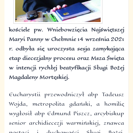
kościele pw. Wniebowzięcia Najświętszej
Maryi Panny w Chełmnie 14 września 2021
r. odbyła się uroczysta sesja zamykająca
etap diecezjalny procesu oraz Msza Święta
w intencji rychłej beatyfikacji Sługi Bożej
Magdaleny Mortęskiej.
Eucharystii przewodniczył abp Tadeusz
Wojda, metropolita gdański, a homilię
wygłosił abp Edmund Piszcz, arcybiskup
senior archidiecezji warmińskiej, znawca
postaci i duchowości Sługi Bożej,