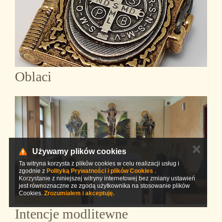
Oblaci
✕
Używamy plików cookies
Ta witryna korzysta z plików cookies w celu realizacji usług i
zgodnie z
Polityką Prywatności i plików Cookies
.
Korzystanie z niniejszej witryny internetowej bez zmiany ustawień
jest równoznaczne ze zgodą użytkownika na stosowanie plików
Cookies.
Zrozumiałem i akceptuję.
Intencje modlitewne