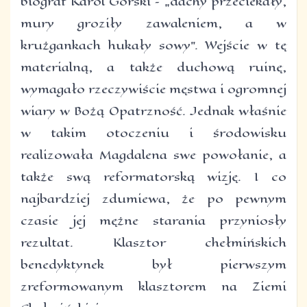
biograf Karol Górski – „dachy przeciekały,
mury groziły zawaleniem, a w
krużgankach hukały sowy”. Wejście w tę
materialną, a także duchową ruinę,
wymagało rzeczywiście męstwa i ogromnej
wiary w Bożą Opatrzność. Jednak właśnie
w takim otoczeniu i środowisku
realizowała Magdalena swe powołanie, a
także swą reformatorską wizję. I co
najbardziej zdumiewa, że po pewnym
czasie jej mężne starania przyniosły
rezultat. Klasztor chełmińskich
benedyktynek był pierwszym
zreformowanym klasztorem na Ziemi