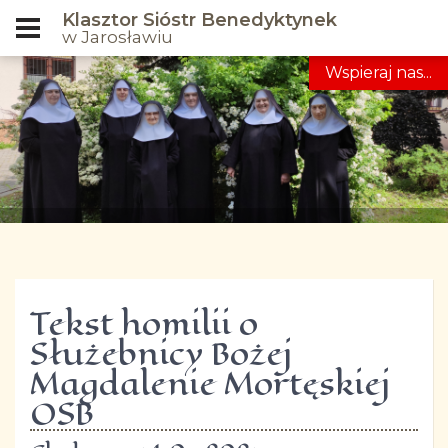
Klasztor Sióstr Benedyktynek
w Jarosławiu
Wspieraj nas...
Tekst homilii o
Służebnicy Bożej
Magdalenie Mortęskiej
OSB