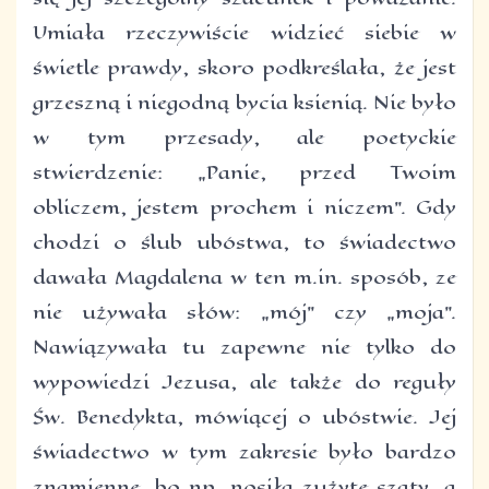
Umiała rzeczywiście widzieć siebie w
świetle prawdy, skoro podkreślała, że jest
grzeszną i niegodną bycia ksienią. Nie było
w tym przesady, ale poetyckie
stwierdzenie: „Panie, przed Twoim
obliczem, jestem prochem i niczem”. Gdy
chodzi o ślub ubóstwa, to świadectwo
dawała Magdalena w ten m.in. sposób, ze
nie używała słów: „mój” czy „moja”.
Nawiązywała tu zapewne nie tylko do
wypowiedzi Jezusa, ale także do reguły
Św. Benedykta, mówiącej o ubóstwie. Jej
świadectwo w tym zakresie było bardzo
znamienne, bo np. nosiła zużyte szaty, a